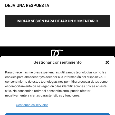
DEJA UNA RESPUESTA
INICIAR SESIÓN PARA DEJAR UN COMENTARIO
Gestionar consentimiento
Tel.:
915 343 198
Para ofrecer las mejores experiencias, utilizamos tecnologías como las
contacto@pagodagarden.es
cookies para almacenar y/o acceder a la información del dispositivo. El
consentimiento de estas tecnologías nos permitirá procesar datos como
el comportamiento de navegación o las identificaciones únicas en este
sitio. No consentir o retirar el consentimiento, puede afectar
Dirección
Horario
negativamente a ciertas características y funciones.
C/ Paseo de las
De Lunes a Viernes de
Castellana 131
9:00 h a 18:00 h
Gestionar los servicios
28046 Madrid