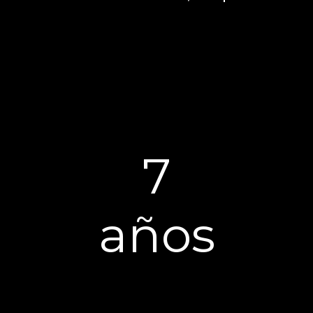
7
años