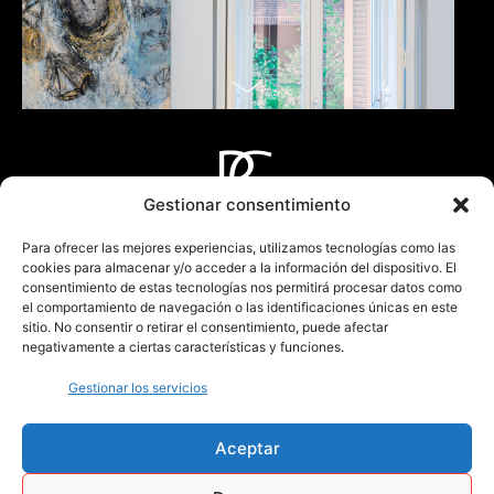
Gestionar consentimiento
Tel.:
915 343 198
Para ofrecer las mejores experiencias, utilizamos tecnologías como las
contacto@pagodagarden.es
cookies para almacenar y/o acceder a la información del dispositivo. El
consentimiento de estas tecnologías nos permitirá procesar datos como
el comportamiento de navegación o las identificaciones únicas en este
sitio. No consentir o retirar el consentimiento, puede afectar
Dirección
Horario
negativamente a ciertas características y funciones.
C/ Paseo de las
De Lunes a Viernes de
Castellana 131
9:00 h a 18:00 h
Gestionar los servicios
28046 Madrid
Aceptar
.